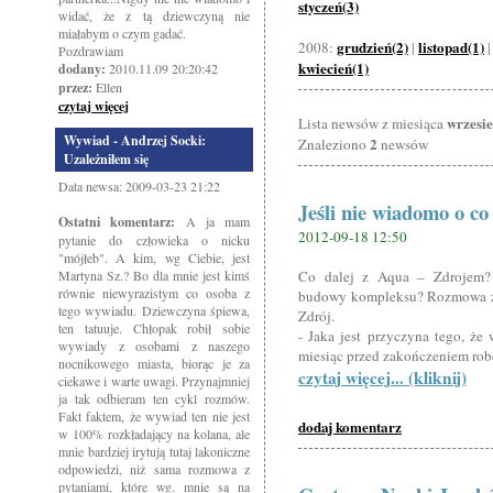
styczeń(3)
widać, że z tą dziewczyną nie
miałabym o czym gadać.
grudzień(2)
listopad(1)
2008:
|
Pozdrawiam
kwiecień(1)
dodany:
2010.11.09 20:20:42
przez:
Ellen
czytaj więcej
wrzesi
Lista newsów z miesiąca
Wywiad - Andrzej Socki:
2
Znaleziono
newsów
Uzależniłem się
Data newsa: 2009-03-23 21:22
Jeśli nie wiadomo o co
Ostatni komentarz:
A ja mam
2012-09-18 12:50
pytanie do człowieka o nicku
"mójłeb". A kim, wg Ciebie, jest
Martyna Sz.? Bo dla mnie jest kimś
Co dalej z Aqua – Zdrojem?
równie niewyrazistym co osoba z
budowy kompleksu? Rozmowa z 
tego wywiadu. Dziewczyna śpiewa,
Zdrój.
ten tatuuje. Chłopak robił sobie
- Jaka jest przyczyna tego, że 
wywiady z osobami z naszego
miesiąc przed zakończeniem ro
nocnikowego miasta, biorąc je za
czytaj więcej... (kliknij)
ciekawe i warte uwagi. Przynajmniej
ja tak odbieram ten cykl rozmów.
Fakt faktem, że wywiad ten nie jest
dodaj komentarz
w 100% rozkładający na kolana, ale
mnie bardziej irytują tutaj lakoniczne
odpowiedzi, niż sama rozmowa z
pytaniami, które wg. mnie są na