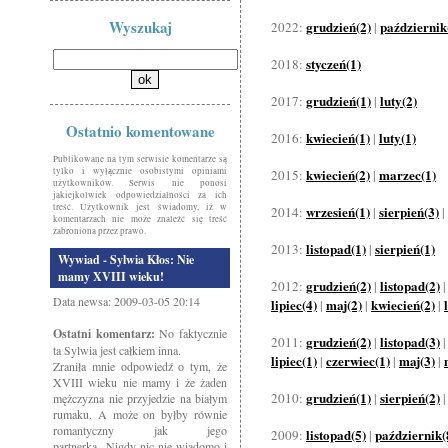
Wyszukaj
grudzień(2)
październik
2022:
|
styczeń(1)
2018:
grudzień(1)
luty(2)
2017:
|
Ostatnio komentowane
kwiecień(1)
luty(1)
2016:
|
Publikowane na tym serwisie komentarze są
tylko i wyłącznie osobistymi opiniami
kwiecień(2)
marzec(1)
2015:
|
użytkowników. Serwis nie ponosi
jakiejkolwiek odpowiedzialności za ich
treść. Użytkownik jest świadomy, iż w
wrzesień(1)
sierpień(3)
2014:
|
|
komentarzach nie może znaleźć się treść
zabroniona przez prawo.
listopad(1)
sierpień(1)
2013:
|
Wywiad - Sylwia Kłos: Nie
mamy XVIII wieku!
grudzień(2)
listopad(2)
2012:
|
Data newsa: 2009-03-05 20:14
lipiec(4)
maj(2)
kwiecień(2)
|
|
|
Ostatni komentarz:
No faktycznie
grudzień(2)
listopad(3)
2011:
|
ta Sylwia jest całkiem inna.
lipiec(1)
czerwiec(1)
maj(3)
|
|
|
Zraniła mnie odpowiedź o tym, że
XVIII wieku nie mamy i że żaden
grudzień(1)
sierpień(2)
2010:
|
mężczyzna nie przyjedzie na białym
rumaku. A może on byłby równie
romantyczny jak jego
listopad(5)
październik(
2009:
|
partnerka...Nigdy nic nie wiadomo i