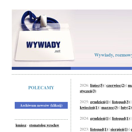
Wywiady, rozmowy 
lipiec(5)
czerwiec(2)
ma
2026:
|
|
POLECAMY
styczeń(3)
grudzień(1)
listopad(3)
2025:
|
Archiwum newsów (kliknij)
kwiecień(1)
marzec(3)
luty(2)
|
|
grudzień(1)
listopad(1)
2024:
|
lemiesz
-
stomatolog wrocław
listopad(1)
sierpień(1)
2023:
|
|