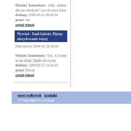
Ostatni komentarz:
robic dzialac
dla nas mlodych!! cos sie musi dziac
dodany:
2009.03.31 09:45:04
przez:
zen
czytaj więcej
Wywiad - Emil Gębski: Pijemy
zdecydowanie więcej
Data newsa: 2009-02-26 20:04
Ostatni komentarz:
Tzn. Czwarte
to ma ekipę. Zjadło mi wyraz.
dodany:
2009.02.27 14:16:45
przez:
Mosze
czytaj więcej
sport wałbrzych
-
krążniki
© Copyright by sowie.pl