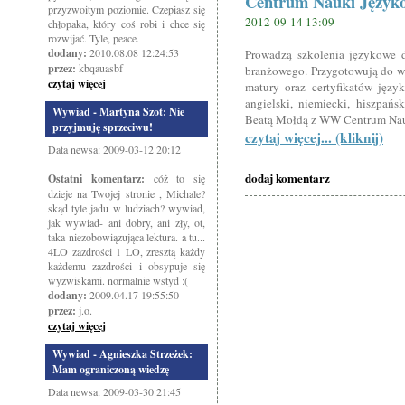
Centrum Nauki Język
przyzwoitym poziomie. Czepiasz się
2012-09-14 13:09
chłopaka, który coś robi i chce się
rozwijać. Tyle, peace.
dodany:
2010.08.08 12:24:53
Prowadzą szkolenia językowe d
przez:
kbqauasbf
branżowego. Przygotowują do wy
czytaj więcej
matury oraz certyfikatów języ
angielski, niemiecki, hiszpańs
Wywiad - Martyna Szot: Nie
Beatą Mołdą z WW Centrum Nau
przyjmuję sprzeciwu!
czytaj więcej... (kliknij)
Data newsa: 2009-03-12 20:12
dodaj komentarz
Ostatni komentarz:
cóż to się
dzieje na Twojej stronie , Michale?
skąd tyle jadu w ludziach? wywiad,
jak wywiad- ani dobry, ani zły, ot,
taka niezobowiązująca lektura. a tu...
4LO zazdrości 1 LO, zresztą każdy
każdemu zazdrości i obsypuje się
wyzwiskami. normalnie wstyd :(
dodany:
2009.04.17 19:55:50
przez:
j.o.
czytaj więcej
Wywiad - Agnieszka Strzeżek:
Mam ograniczoną wiedzę
Data newsa: 2009-03-30 21:45