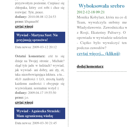
przyzwoitym poziomie. Czepiasz się
Wyboksowała srebro
chłopaka, który coś robi i chce się
2012-12-18 09:21
rozwijać. Tyle, peace.
dodany:
2010.08.08 12:24:53
Monika Kobylarz, która na co d
przez:
kbqauasbf
Team, wywalczyła srebrny me
czytaj więcej
Władysławowie. Zawodniczka w f
z Rosji, Ekateriny Paltsevy. O
Wywiad - Martyna Szot: Nie
opowiada w wywiadzie udzielony
przyjmuję sprzeciwu!
- Ciężko było wywalczyć ten 
Data newsa: 2009-03-12 20:12
podczas zawodów?
czytaj więcej... (kliknij)
Ostatni komentarz:
cóż to się
dzieje na Twojej stronie , Michale?
skąd tyle jadu w ludziach? wywiad,
dodaj komentarz
jak wywiad- ani dobry, ani zły, ot,
taka niezobowiązująca lektura. a tu...
4LO zazdrości 1 LO, zresztą każdy
każdemu zazdrości i obsypuje się
wyzwiskami. normalnie wstyd :(
dodany:
2009.04.17 19:55:50
przez:
j.o.
czytaj więcej
Wywiad - Agnieszka Strzeżek:
Mam ograniczoną wiedzę
Data newsa: 2009-03-30 21:45