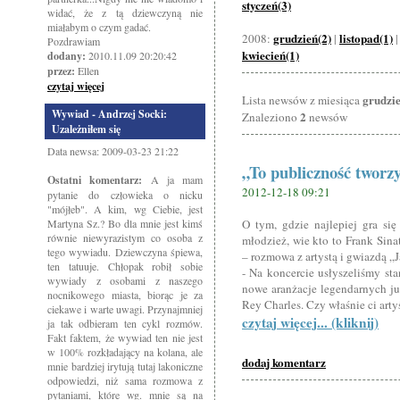
styczeń(3)
widać, że z tą dziewczyną nie
miałabym o czym gadać.
grudzień(2)
listopad(1)
2008:
|
Pozdrawiam
kwiecień(1)
dodany:
2010.11.09 20:20:42
przez:
Ellen
czytaj więcej
grudzi
Lista newsów z miesiąca
Wywiad - Andrzej Socki:
2
Znaleziono
newsów
Uzależniłem się
Data newsa: 2009-03-23 21:22
„To publiczność tworz
Ostatni komentarz:
A ja mam
2012-12-18 09:21
pytanie do człowieka o nicku
"mójłeb". A kim, wg Ciebie, jest
Martyna Sz.? Bo dla mnie jest kimś
O tym, gdzie najlepiej gra si
równie niewyrazistym co osoba z
młodzież, wie kto to Frank Sina
tego wywiadu. Dziewczyna śpiewa,
– rozmowa z artystą i gwiazdą 
ten tatuuje. Chłopak robił sobie
- Na koncercie usłyszeliśmy st
wywiady z osobami z naszego
nowe aranżacje legendarnych już
nocnikowego miasta, biorąc je za
Rey Charles. Czy właśnie ci artyś
ciekawe i warte uwagi. Przynajmniej
czytaj więcej... (kliknij)
ja tak odbieram ten cykl rozmów.
Fakt faktem, że wywiad ten nie jest
w 100% rozkładający na kolana, ale
dodaj komentarz
mnie bardziej irytują tutaj lakoniczne
odpowiedzi, niż sama rozmowa z
pytaniami, które wg. mnie są na