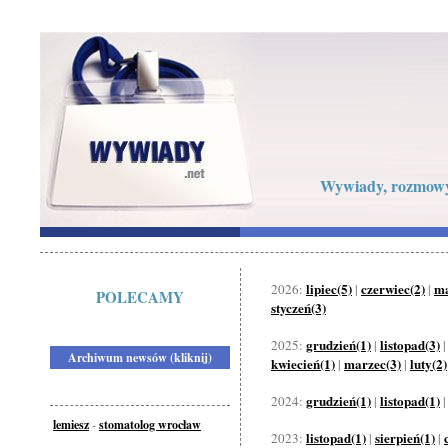
Wywiady, rozmowy 
lipiec(5)
czerwiec(2)
ma
2026:
|
|
POLECAMY
styczeń(3)
grudzień(1)
listopad(3)
2025:
|
Archiwum newsów (kliknij)
kwiecień(1)
marzec(3)
luty(2)
|
|
grudzień(1)
listopad(1)
2024:
|
lemiesz
-
stomatolog wrocław
listopad(1)
sierpień(1)
2023:
|
|