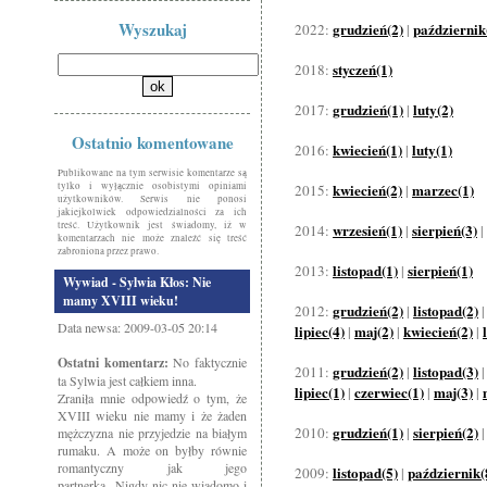
Wyszukaj
grudzień(2)
październik
2022:
|
styczeń(1)
2018:
grudzień(1)
luty(2)
2017:
|
Ostatnio komentowane
kwiecień(1)
luty(1)
2016:
|
Publikowane na tym serwisie komentarze są
tylko i wyłącznie osobistymi opiniami
kwiecień(2)
marzec(1)
2015:
|
użytkowników. Serwis nie ponosi
jakiejkolwiek odpowiedzialności za ich
treść. Użytkownik jest świadomy, iż w
wrzesień(1)
sierpień(3)
2014:
|
|
komentarzach nie może znaleźć się treść
zabroniona przez prawo.
listopad(1)
sierpień(1)
2013:
|
Wywiad - Sylwia Kłos: Nie
mamy XVIII wieku!
grudzień(2)
listopad(2)
2012:
|
Data newsa: 2009-03-05 20:14
lipiec(4)
maj(2)
kwiecień(2)
|
|
|
Ostatni komentarz:
No faktycznie
grudzień(2)
listopad(3)
2011:
|
ta Sylwia jest całkiem inna.
lipiec(1)
czerwiec(1)
maj(3)
|
|
|
Zraniła mnie odpowiedź o tym, że
XVIII wieku nie mamy i że żaden
grudzień(1)
sierpień(2)
2010:
|
mężczyzna nie przyjedzie na białym
rumaku. A może on byłby równie
romantyczny jak jego
listopad(5)
październik(
2009:
|
partnerka...Nigdy nic nie wiadomo i