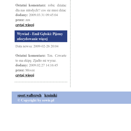
Ostatni komentarz:
robic dzialac
dla nas mlodych!! cos sie musi dziac
dodany:
2009.03.31 09:45:04
przez:
zen
czytaj więcej
Wywiad - Emil Gębski: Pijemy
zdecydowanie więcej
Data newsa: 2009-02-26 20:04
Ostatni komentarz:
Tzn. Czwarte
to ma ekipę. Zjadło mi wyraz.
dodany:
2009.02.27 14:16:45
przez:
Mosze
czytaj więcej
sport wałbrzych
-
krążniki
© Copyright by sowie.pl