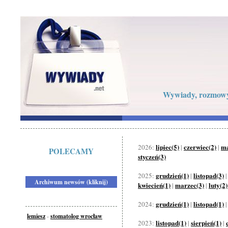
Wywiady, rozmowy 
lipiec(5)
czerwiec(2)
ma
2026:
|
|
POLECAMY
styczeń(3)
grudzień(1)
listopad(3)
2025:
|
Archiwum newsów (kliknij)
kwiecień(1)
marzec(3)
luty(2)
|
|
grudzień(1)
listopad(1)
2024:
|
lemiesz
-
stomatolog wrocław
listopad(1)
sierpień(1)
2023:
|
|