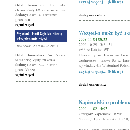
czytaj więcej... (kliknij)
Ostatni komentarz:
robic dzialac
dla nas mlodych!! cos sie musi dziac
dodaj komentarz
dodany:
2009.03.31 09:45:04
przez:
zen
czytaj więcej
Wszystko może być uk
Wywiad - Emil Gębski: Pijemy
zdecydowanie więcej
2009-11-04 08:33
2009-10-29 13:21:34
Data newsa: 2009-02-26 20:04
źródło: Książki WP
Obawiamy się bycia niedoskon
Ostatni komentarz:
Tzn. Czwarte
to ma ekipę. Zjadło mi wyraz.
trudniejsze - mówi Kajsa Inge
dodany:
2009.02.27 14:16:45
wywiadzie dla Wirtualnej Polski
przez:
Mosze
czytaj więcej... (kliknij)
czytaj więcej
dodaj komentarz
Napieralski o proble
2009-11-02 14:07
Grzegorz Napieralski /RMF
Sobota, 31 października (10:49)
Wiele osób próbuje uwikł