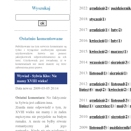
Wyszukaj
grudzień(2)
październik
2022:
|
styczeń(1)
2018:
grudzień(1)
luty(2)
2017:
|
Ostatnio komentowane
kwiecień(1)
luty(1)
2016:
|
Publikowane na tym serwisie komentarze są
tylko i wyłącznie osobistymi opiniami
kwiecień(2)
marzec(1)
2015:
|
użytkowników. Serwis nie ponosi
jakiejkolwiek odpowiedzialności za ich
treść. Użytkownik jest świadomy, iż w
wrzesień(1)
sierpień(3)
2014:
|
|
komentarzach nie może znaleźć się treść
zabroniona przez prawo.
listopad(1)
sierpień(1)
2013:
|
Wywiad - Sylwia Kłos: Nie
mamy XVIII wieku!
grudzień(2)
listopad(2)
2012:
|
Data newsa: 2009-03-05 20:14
lipiec(4)
maj(2)
kwiecień(2)
|
|
|
Ostatni komentarz:
No faktycznie
grudzień(2)
listopad(3)
2011:
|
ta Sylwia jest całkiem inna.
lipiec(1)
czerwiec(1)
maj(3)
|
|
|
Zraniła mnie odpowiedź o tym, że
XVIII wieku nie mamy i że żaden
grudzień(1)
sierpień(2)
2010:
|
mężczyzna nie przyjedzie na białym
rumaku. A może on byłby równie
romantyczny jak jego
listopad(5)
październik(
2009:
|
partnerka...Nigdy nic nie wiadomo i