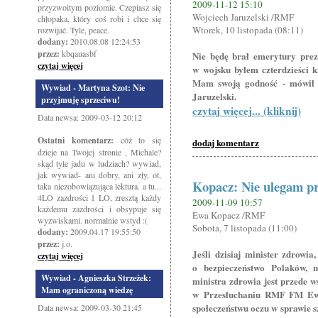
2009-11-12 15:10
przyzwoitym poziomie. Czepiasz się
Wojciech Jaruzelski /RMF
chłopaka, który coś robi i chce się
Wtorek, 10 listopada (08:11)
rozwijać. Tyle, peace.
dodany:
2010.08.08 12:24:53
przez:
kbqauasbf
Nie będę brał emerytury prez
czytaj więcej
w wojsku byłem czterdzieści ki
Mam swoją godność - mówił
Wywiad - Martyna Szot: Nie
Jaruzelski.
przyjmuję sprzeciwu!
czytaj więcej... (kliknij)
Data newsa: 2009-03-12 20:12
Ostatni komentarz:
cóż to się
dodaj komentarz
dzieje na Twojej stronie , Michale?
skąd tyle jadu w ludziach? wywiad,
jak wywiad- ani dobry, ani zły, ot,
Kopacz: Nie ulegam pr
taka niezobowiązująca lektura. a tu...
4LO zazdrości 1 LO, zresztą każdy
2009-11-09 10:57
każdemu zazdrości i obsypuje się
Ewa Kopacz /RMF
wyzwiskami. normalnie wstyd :(
Sobota, 7 listopada (11:00)
dodany:
2009.04.17 19:55:50
przez:
j.o.
Jeśli dzisiaj minister zdrowia
czytaj więcej
o bezpieczeństwo Polaków, 
Wywiad - Agnieszka Strzeżek:
ministra zdrowia jest przede w
Mam ograniczoną wiedzę
w Przesłuchaniu RMF FM Ewa
społeczeństwu oczu w sprawie s
Data newsa: 2009-03-30 21:45