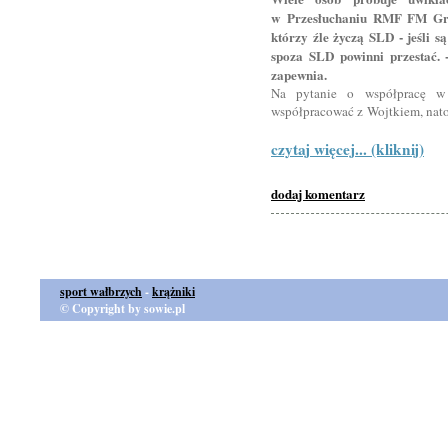
w Przesłuchaniu RMF FM Grze
którzy źle życzą SLD - jeśli s
spoza SLD powinni przestać. 
zapewnia.
Na pytanie o współpracę w
współpracować z Wojtkiem, nato
czytaj więcej... (kliknij)
dodaj komentarz
sport wałbrzych
-
krążniki
© Copyright by sowie.pl