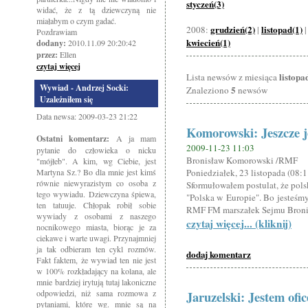
styczeń(3)
widać, że z tą dziewczyną nie
miałabym o czym gadać.
grudzień(2)
listopad(1)
2008:
|
Pozdrawiam
kwiecień(1)
dodany:
2010.11.09 20:20:42
przez:
Ellen
czytaj więcej
listopa
Lista newsów z miesiąca
Wywiad - Andrzej Socki:
5
Znaleziono
newsów
Uzależniłem się
Data newsa: 2009-03-23 21:22
Komorowski: Jeszcze je
Ostatni komentarz:
A ja mam
2009-11-23 11:03
pytanie do człowieka o nicku
Bronisław Komorowski /RMF
"mójłeb". A kim, wg Ciebie, jest
Martyna Sz.? Bo dla mnie jest kimś
Poniedziałek, 23 listopada (08:1
równie niewyrazistym co osoba z
Sformułowałem postulat, że pols
tego wywiadu. Dziewczyna śpiewa,
"Polska w Europie". Bo jesteśm
ten tatuuje. Chłopak robił sobie
RMF FM marszałek Sejmu Broni
wywiady z osobami z naszego
czytaj więcej... (kliknij)
nocnikowego miasta, biorąc je za
ciekawe i warte uwagi. Przynajmniej
ja tak odbieram ten cykl rozmów.
dodaj komentarz
Fakt faktem, że wywiad ten nie jest
w 100% rozkładający na kolana, ale
mnie bardziej irytują tutaj lakoniczne
odpowiedzi, niż sama rozmowa z
Jaruzelski: Jestem of
pytaniami, które wg. mnie są na