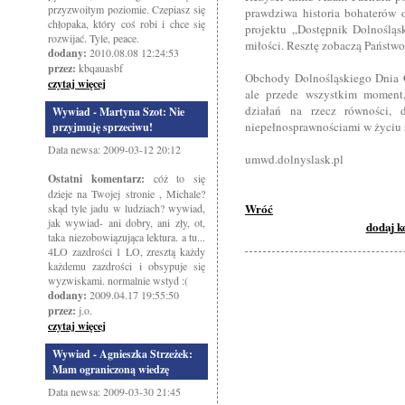
przyzwoitym poziomie. Czepiasz się
prawdziwa historia bohaterów o
chłopaka, który coś robi i chce się
projektu „Dostępnik Dolnośląsk
rozwijać. Tyle, peace.
miłości. Resztę zobaczą Państwo
dodany:
2010.08.08 12:24:53
przez:
kbqauasbf
Obchody Dolnośląskiego Dnia 
czytaj więcej
ale przede wszystkim moment,
działań na rzecz równości, 
Wywiad - Martyna Szot: Nie
niepełnosprawnościami w życiu
przyjmuję sprzeciwu!
Data newsa: 2009-03-12 20:12
umwd.dolnyslask.pl
Ostatni komentarz:
cóż to się
dzieje na Twojej stronie , Michale?
Wróć
skąd tyle jadu w ludziach? wywiad,
jak wywiad- ani dobry, ani zły, ot,
dodaj 
taka niezobowiązująca lektura. a tu...
4LO zazdrości 1 LO, zresztą każdy
każdemu zazdrości i obsypuje się
wyzwiskami. normalnie wstyd :(
dodany:
2009.04.17 19:55:50
przez:
j.o.
czytaj więcej
Wywiad - Agnieszka Strzeżek:
Mam ograniczoną wiedzę
Data newsa: 2009-03-30 21:45