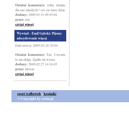
Ostatni komentarz:
robic dzialac
dla nas mlodych!! cos sie musi dziac
dodany:
2009.03.31 09:45:04
przez:
zen
czytaj więcej
Wywiad - Emil Gębski: Pijemy
zdecydowanie więcej
Data newsa: 2009-02-26 20:04
Ostatni komentarz:
Tzn. Czwarte
to ma ekipę. Zjadło mi wyraz.
dodany:
2009.02.27 14:16:45
przez:
Mosze
czytaj więcej
sport wałbrzych
-
krążniki
© Copyright by sowie.pl