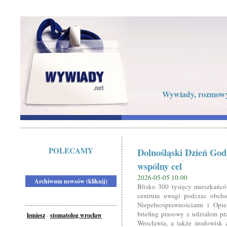
Wywiady, rozmowy 
POLECAMY
Dolnośląski Dzień God
wspólny cel
2026-05-05 10:00
Archiwum newsów (kliknij)
Blisko 300 tysięcy mieszkańc
centrum uwagi podczas obch
Niepełnosprawnościami i Opi
briefing prasowy z udziałem pr
lemiesz
-
stomatolog wrocław
Wrocławia, a także środowisk