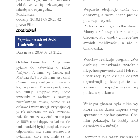
widać, że z tą dziewczyną nie
Wsparcie obejmuje także dost
miałabym o czym gadać.
Pozdrawiam
domowej, a także liczne projek
dodany:
2010.11.09 20:20:42
pozarządowymi.
przez:
Ellen
Podczas briefingu podkreślano
czytaj więcej
Mamy dziś trzy okazje, ale j
Chcemy, aby osoby z niepełnos
Wywiad - Andrzej Socki:
swoich możliwości, a nie o
Uzależniłem się
Granowska.
Data newsa: 2009-03-23 21:22
Wrocław realizuje program „Wro
Ostatni komentarz:
A ja mam
osobistą, mieszkania wytchn
pytanie do człowieka o nicku
niepełnosprawnościami i ich rod
"mójłeb". A kim, wg Ciebie, jest
i realizacji tych działań odgr
Martyna Sz.? Bo dla mnie jest kimś
organizacji społecznych, te dz
równie niewyrazistym co osoba z
kierunki i współtworzycie wy
tego wywiadu. Dziewczyna śpiewa,
ten tatuuje. Chłopak robił sobie
podczas spotkania.
wywiady z osobami z naszego
nocnikowego miasta, biorąc je za
Ważnym głosem była także wyp
ciekawe i warte uwagi. Przynajmniej
która na co dzień wspiera swoj
ja tak odbieram ten cykl rozmów.
sprawne i niepełnosprawne. Chc
Fakt faktem, że wywiad ten nie jest
film pokazuje, że każdy mo
w 100% rozkładający na kolana, ale
ograniczeń – mówiła.
mnie bardziej irytują tutaj lakoniczne
odpowiedzi, niż sama rozmowa z
pytaniami, które wg. mnie są na
Reżyser filmu Adam Pachura pod