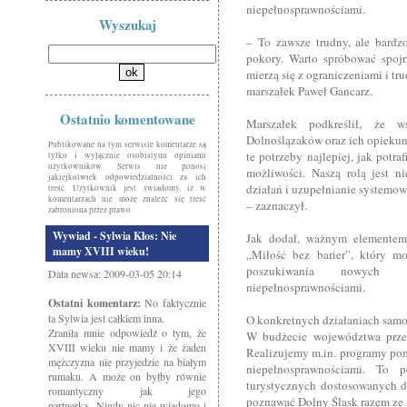
niepełnosprawnościami.
Wyszukaj
– To zawsze trudny, ale bardzo
pokory. Warto spróbować spojr
mierzą się z ograniczeniami i 
marszałek Paweł Gancarz.
Ostatnio komentowane
Marszałek podkreślił, że w
Dolnoślązaków oraz ich opiekun
Publikowane na tym serwisie komentarze są
te potrzeby najlepiej, jak potr
tylko i wyłącznie osobistymi opiniami
użytkowników. Serwis nie ponosi
możliwości. Naszą rolą jest n
jakiejkolwiek odpowiedzialności za ich
działań i uzupełnianie systemo
treść. Użytkownik jest świadomy, iż w
komentarzach nie może znaleźć się treść
– zaznaczył.
zabroniona przez prawo.
Wywiad - Sylwia Kłos: Nie
Jak dodał, ważnym elementem 
mamy XVIII wieku!
„Miłość bez barier”, który m
poszukiwania nowych 
Data newsa: 2009-03-05 20:14
niepełnosprawnościami.
Ostatni komentarz:
No faktycznie
ta Sylwia jest całkiem inna.
O konkretnych działaniach sam
Zraniła mnie odpowiedź o tym, że
W budżecie województwa przez
XVIII wieku nie mamy i że żaden
Realizujemy m.in. programy pom
mężczyzna nie przyjedzie na białym
niepełnosprawnościami. To
rumaku. A może on byłby równie
turystycznych dostosowanych d
romantyczny jak jego
poznawać Dolny Śląsk razem ze 
partnerka...Nigdy nic nie wiadomo i